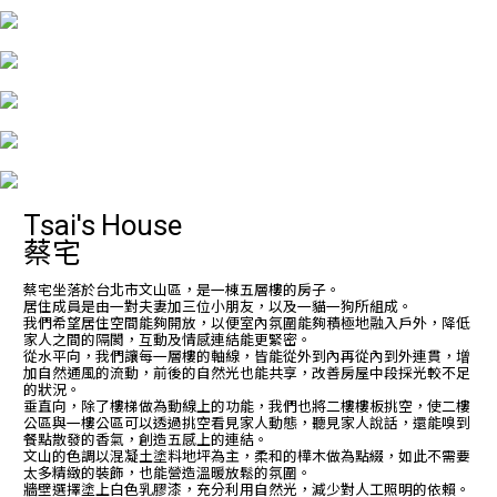
Tsai's House
蔡宅
蔡宅坐落於台北市文山區，是一棟五層樓的房子。
居住成員是由一對夫妻加三位小朋友，以及一貓一狗所組成。
我們希望居住空間能夠開放，以便室內氛圍能夠積極地融入戶外，降低
家人之間的隔閡，互動及情感連結能更緊密。
從水平向，我們讓每一層樓的軸線，皆能從外到內再從內到外連貫，增
加自然通風的流動，前後的自然光也能共享，改善房屋中段採光較不足
的狀況。
垂直向，除了樓梯做為動線上的功能，我們也將二樓樓板挑空，使二樓
公區與一樓公區可以透過挑空看見家人動態，聽見家人說話，還能嗅到
餐點散發的香氣，創造五感上的連結。
​文山的色調以混凝土塗料地坪為主，柔和的樺木做為點綴，如此不需要
太多精緻的裝飾，也能營造溫暖放鬆的氛圍。
牆壁選擇塗上白色乳膠漆，充分利用自然光，減少對人工照明的依賴。